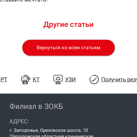
Другие статьи
Вернуться ко всем статьям
РТ
КТ
УЗИ
Получить рез
Филиал в ЗОКБ
АДРЕС:
г. Запорожье, Ореховское шоссе, 10
(Запорожская областная клиническая