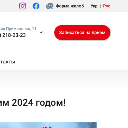
Форма жалоб
Укр
|
Рус
рии Примаченко, 11
Записаться на приём
) 218-23-23
нтакты
м 2024 годом!