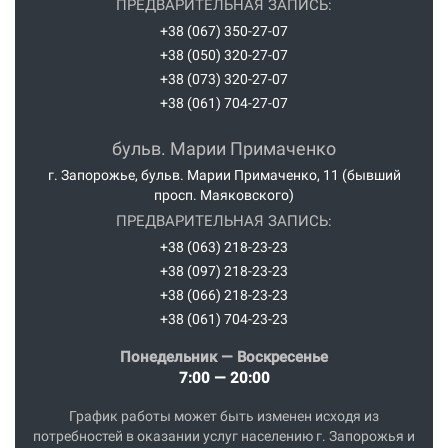
ПРЕДВАРИТЕЛЬНАЯ ЗАПИСЬ:
можно оформить оплату частями — от 500 грн.
патологии кишечника; неврологические нарушения.
поясничного отдела позвоночника в Запорожье
+38 (067) 350-27-07
Досрочное погашение возможно в любое время без
Иногда несколько заболеваний могут сочетаться, что
может стать первым шагом к возвращению
+38 (050) 320-27-07
дополнительных комиссий. Увеличение срока — по
затрудняет поиск источника боли и требует
комфортной жизни без ограничений.
+38 (073) 320-27-07
условиям и предложению в приложении ПУМБ при
комплексного подхода к диагностике. Почему
+38 (061) 704-27-07
оформлении. Лицензия НБУ №8 от 06.10.2011 г.,
стандартных обследований иногда недостаточно
Госреестр банков №73 от 23.12.1991 г.
Первичная диагностика обычно включает осмотр
бульв. Марии Примаченко
врача, лабораторные анализы и ультразвуковое
г. Запорожье, бульв. Марии Примаченко, 11 (бывший
исследование. Однако не все патологические
просп. Маяковского)
изменения можно обнаружить с помощью
ПРЕДВАРИТЕЛЬНАЯ ЗАПИСЬ:
стандартных методов. Некоторые заболевания
+38 (063) 218-23-23
малого таза имеют невыраженные проявления или
+38 (097) 218-23-23
локализуются на участках, которые сложно оценить
+38 (066) 218-23-23
во время ультразвукового исследования. К примеру,
+38 (061) 704-23-23
небольшие очаги эндометриоза, изменения мягких
тканей, спаечный процесс или патологии соседних
Понедельник — Воскресенье
7:00 — 20:00
органов могут оставаться незамеченными. Именно
поэтому при продолжительном болевом синдроме
График работы может быть изменен исходя из
врач может рекомендовать дополнительные методы
потребностей в оказании услуг населению г. Запорожья и