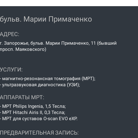
бульв. Марии Примаченко
АДРЕС:
г. Запорожье, бульв. Марии Примаченко, 11 (бывший
просп. Маяковского)
УСЛУГИ:
- магнитно-резонансная томография (МРТ);
- ультразвуковая диагностика (УЗИ);
АППАРАТЫ МРТ:
- МРТ Philips Ingenia, 1,5 Тесла;
- МРТ Hitachi Airis II, 0,3 Тесла;
- МРТ для суставов O-scan EVO eXP.
ПРЕДВАРИТЕЛЬНАЯ ЗАПИСЬ: