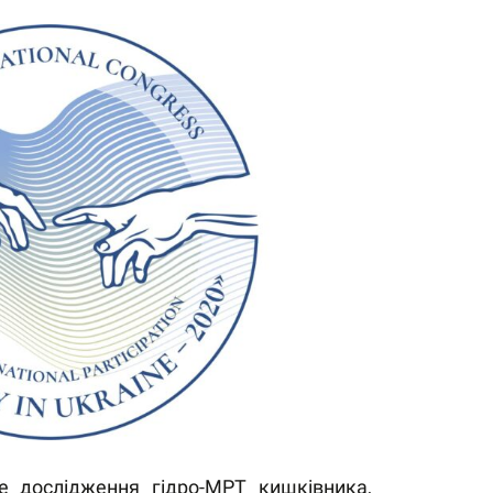
е дослідження гідро-МРТ кишківника,