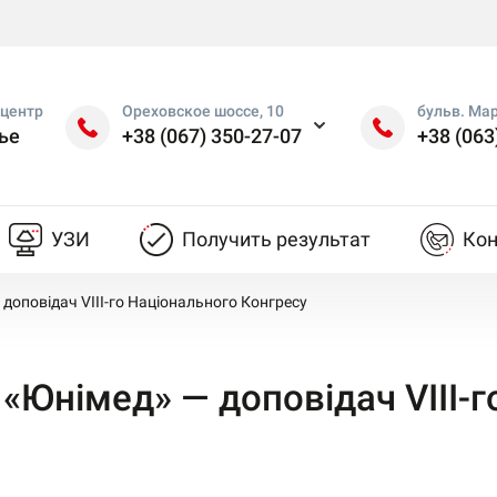
центр
Ореховское шоссе, 10
бульв. Ма
ье
+38 (067) 350-27-07
+38 (063
УЗИ
Получить результат
Ко
доповідач VIII-го Національного Конгресу
«Юнімед» — доповідач VIII-г