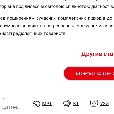
торівна поділилася зі світовою спільнотою діагностів
над поширенням сучасних комплексних підходів до м
 безумовно сприяють підкресленню іміджу вітчизняно
ьності радіологічних товариств.
Другие ста
Вернуться ко всем 
О
МРТ
КТ
УЗИ
ЦЕНТРЕ