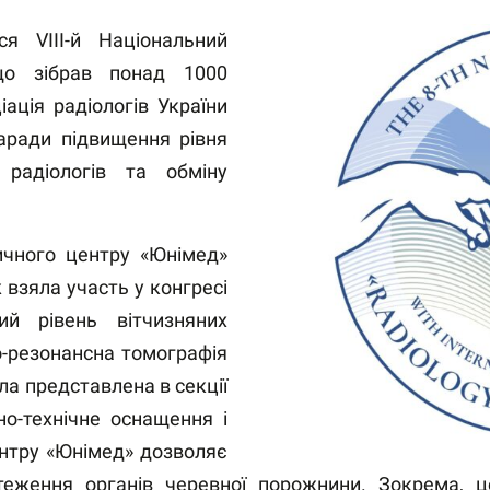
я VIII-й Національний
що зібрав понад 1000
ціація радіологів України
заради підвищення рівня
 радіологів та обміну
чного центру «Юнімед»
взяла участь у конгресі
ий рівень вітчизняних
о-резонансна томографія
ула представлена в секції
но-технічне оснащення і
ентру «Юнімед» дозволяє
теження органів черевної порожнини. Зокрема, ц