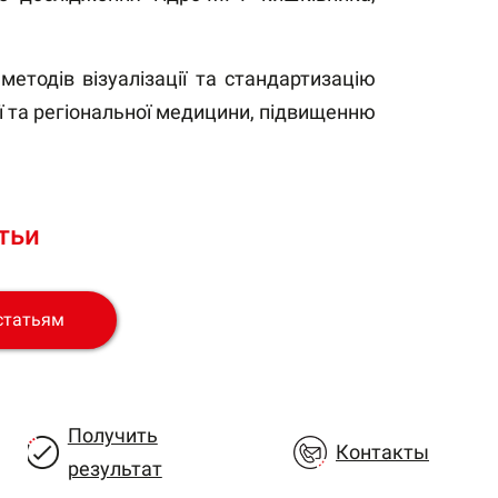
.
етодів візуалізації та стандартизацію
ї та регіональної медицини, підвищенню
тьи
статьям
Получить
Контакты
результат