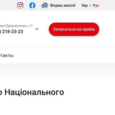
Форма жалоб
Укр
|
Рус
рии Примаченко, 11
Записаться на приём
) 218-23-23
нтакты
о Національного