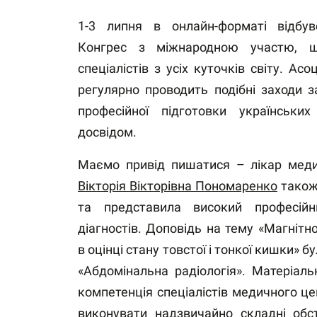
1-3 липня в онлайн-форматі відбувс
Конгрес з міжнародною участю, 
спеціалістів з усіх куточків світу. Асо
регулярно проводить подібні заходи 
професійної підготовки українських
досвідом.
Маємо привід пишатися – лікар меди
Вікторія Вікторівна Пономаренко
також 
та представила високий професійн
діагностів. Доповідь на тему «Магнітн
в оцінці стану товстої і тонкої кишки» б
«Абдомінальна радіологія». Матеріаль
компетенція спеціалістів медичного ц
виконувати надзвичайно складні обс