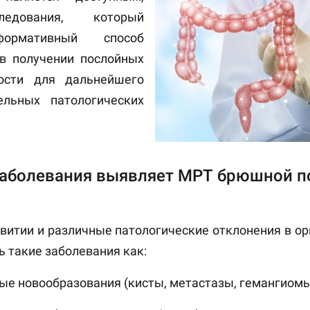
едования, который
формативный способ
в получении послойных
ости для дальнейшего
льных патологических
заболевания выявляет МРТ брюшной п
витии и различные патологические отклонения в о
 такие заболевания как:
ые новообразования (кисты, метастазы, гемангиомы