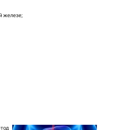
й железе;
тод