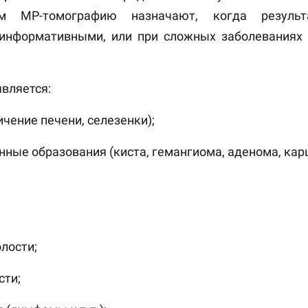
ом МР-томографию назначают, когда результ
информативными, или при сложных заболеваниях
вляется:
чение печени, селезенки);
ные образования (киста, гемангиома, аденома, карц
лости;
сти;