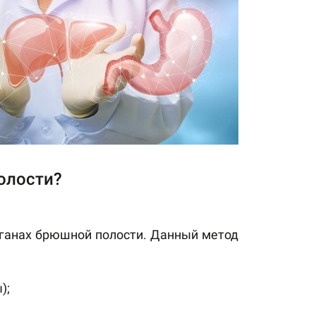
олости?
рганах брюшной полости. Данный метод
);