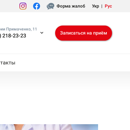
Форма жалоб
Укр
|
Рус
рии Примаченко, 11
Записаться на приём
) 218-23-23
нтакты