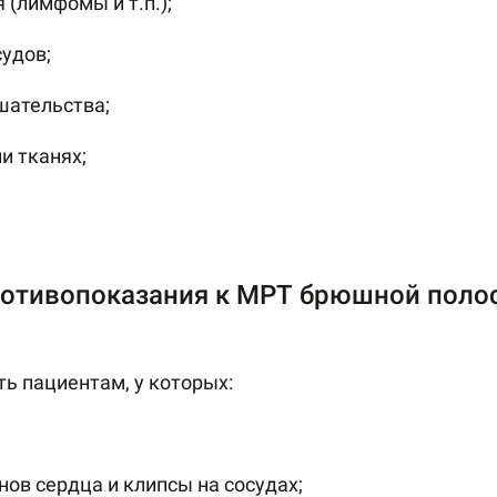
(лимфомы и т.п.);
судов;
шательства;
и тканях;
отивопоказания к МРТ брюшной поло
ь пациентам, у которых:
ов сердца и клипсы на сосудах;