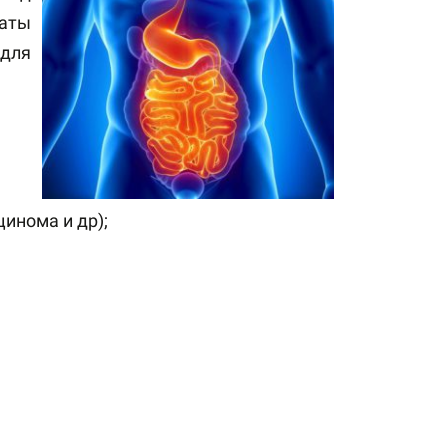
аты
 для
инома и др);