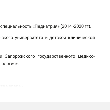
пециальность «Педиатрия» (2014 -2020 гг).
нского университета и детской клинической
и Запорожского государственного медико-
нология».
та черепа».
тиці загального радіолога».
ворень головного мозку».