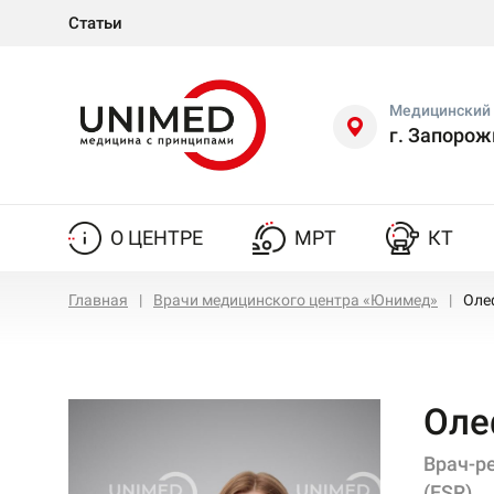
Статьи
Медицинский 
г. Запорож
О ЦЕНТРЕ
МРТ
КТ
Главная
Врачи медицинского центра «Юнимед»
Оле
Оле
Врач-ре
(ESR)