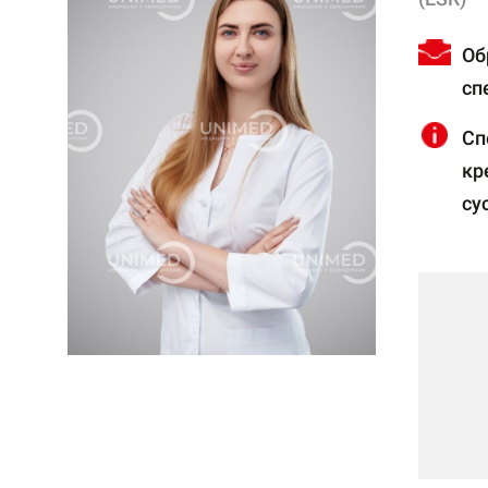
Об
сп
Сп
кр
су