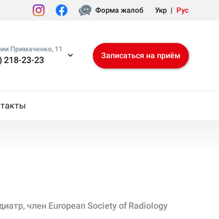
Форма жалоб
Укр
|
Рус
рии Примаченко, 11
Записаться на приём
) 218-23-23
нтакты
атр, член European Society of Radiology