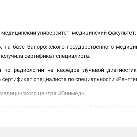
медицинский университет, медицинский факультет, с
, на базе Запорожского государственного медици
 получила сертификат специалиста.
 по радиологии на кафедре лучевой диагностик
 сертификат специалиста по специальности «Рентге
 медицинского центра «Юнимед».
ждения мастер-класса по теме: «КТ головного мозку 
тему: «КардіоФокус. КТ та МРТ серця у щоденній прак
а тему: «PRO DIAGNOSTICS: КТ та МРТ діагностика ут