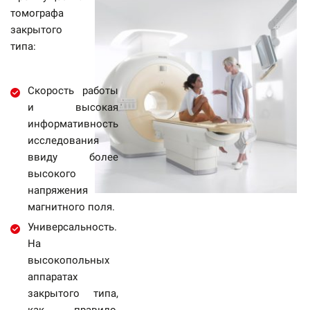
томографа
закрытого
типа:
Скорость работы
и высокая
информативность
исследования
ввиду более
высокого
напряжения
магнитного поля.
Универсальность.
На
высокопольных
аппаратах
закрытого типа,