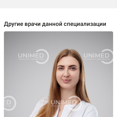
15 декабря 2025 года — прошла мастер-класс по теме:
«МРТ суглобів: акценти для лікаря, що хоче уникнути
помилок».
Другие врачи данной специализации
24 февраля 2026 года — прошла мастер-класс по теме:
«Алгоритми оцінювання МРТ хребта: експертний підхід до
діагностики».
9 мая 2026 года — прошла мастер-класс по теме: «МРТ
діагностика кульшових суглобів».
14 мая 2026 года — прошла семинар по теме:
«Особливості діагностики патології крупних суглобів».
28 июня 2026 года прошла мастер-класс на тему: «МРТ
колінного суглоба».