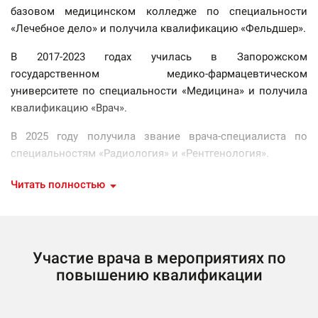
базовом медицинском колледже по специальности
«Лечебное дело» и получила квалификацию «Фельдшер».
В 2017-2023 годах училась в Запорожском
государственном медико-фармацевтическом
университете по специальности «Медицина» и получила
квалификацию «Врач».
В 2025 году получила звание врача-специалиста по
специальностям «Радиология» и «Рентгенология».
23 апреля 2025 года — прошла мастер-класс по теме:
Читать полностью
«ЛОР-аспекти одонтогенного синуситу».
16 июля 2025 года — прошла мастер-класс по теме: «КТ
лицевого відділу черепа».
Участие врача в мероприятиях по
4 сентября 2025 года — прошла мастер-класс по теме:
повышению квалификации
«Школа КТ. Розпізавання не злоякісних новоутворень в
стоматології з використанням КПКТ».