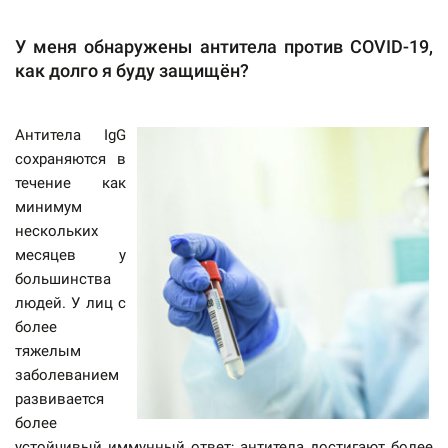
У меня обнаружены антитела против COVID-19,
как долго я буду защищён?
Антитела IgG
сохраняются в
течение как
минимум
нескольких
месяцев у
большинства
людей. У лиц с
более
тяжелым
заболеванием
развивается
более
устойчивый иммунный ответ; антитела достигают более