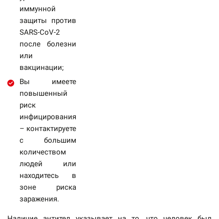
иммунной
защиты против
SARS-CoV-2
после болезни
или
вакцинации;
Вы имеете
повышенный
риск
инфицирования
– контактируете
с большим
количеством
людей или
находитесь в
зоне риска
заражения.
Наличие антител указывает на то, что человек был