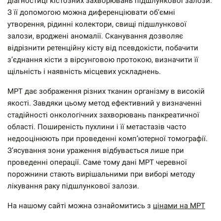
діагностиці кістозних захворювань підшлункової залози.
З її допомогою можна диференціювати об’ємні
утворення, рідинні колектори, свищі підшлункової
залози, вроджені аномалії. Сканування дозволяє
відрізнити ретенційну кісту від псевдокісти, побачити
з’єднання кісти з вірсунговою протокою, визначити її
щільність і наявність місцевих ускладнень.
МРТ дає зображення різних тканин організму в високій
якості. Завдяки цьому метод ефективний у визначенні
стадійності онкологічних захворювань панкреатичної
області. Поширеність пухлини і її метастазів часто
недооцінюють при проведенні комп’ютерної томографії.
З’ясування зони ураження відбувається лише при
проведенні операції. Саме тому дані МРТ черевної
порожнини стають вирішальними при виборі методу
лікування раку підшлункової залози.
На нашому сайті можна ознайомитись з
цінами на МРТ