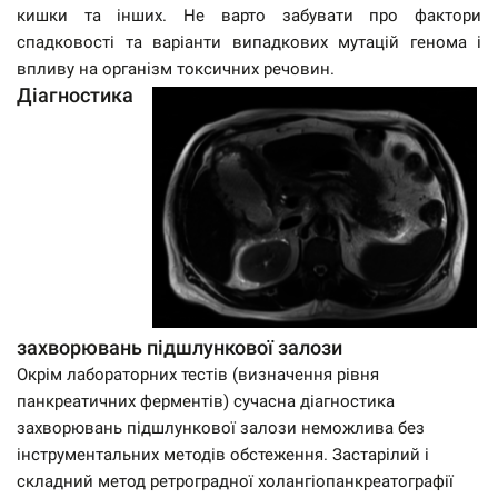
кишки та інших. Не варто забувати про фактори
спадковості та варіанти випадкових мутацій генома і
впливу на організм токсичних речовин.
Діагностика
захворювань підшлункової залози
Окрім лабораторних тестів (визначення рівня
панкреатичних ферментів) сучасна діагностика
захворювань підшлункової залози неможлива без
інструментальних методів обстеження. Застарілий і
складний метод ретроградної холангіопанкреатографії