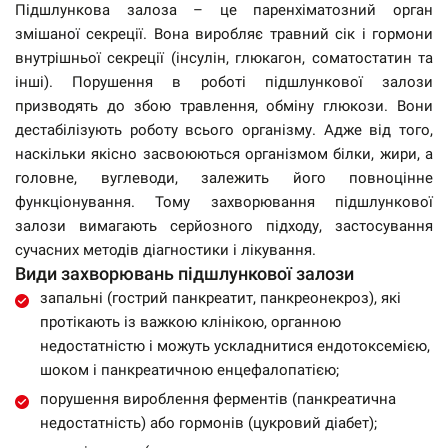
Підшлункова залоза – це паренхіматозний орган
змішаної секреції. Вона виробляє травний сік і гормони
внутрішньої секреції (інсулін, глюкагон, соматостатин та
інші). Порушення в роботі підшлункової залози
призводять до збою травлення, обміну глюкози. Вони
дестабілізують роботу всього організму. Адже від того,
наскільки якісно засвоюються організмом білки, жири, а
головне, вуглеводи, залежить його повноцінне
функціонування. Тому захворювання підшлункової
залози вимагають серйозного підходу, застосування
сучасних методів діагностики і лікування.
Види захворювань підшлункової залози
запальні (гострий панкреатит, панкреонекроз), які
протікають із важкою клінікою, органною
недостатністю і можуть ускладнитися ендотоксемією,
шоком і панкреатичною енцефалопатією;
порушення вироблення ферментів (панкреатична
недостатність) або гормонів (цукровий діабет);