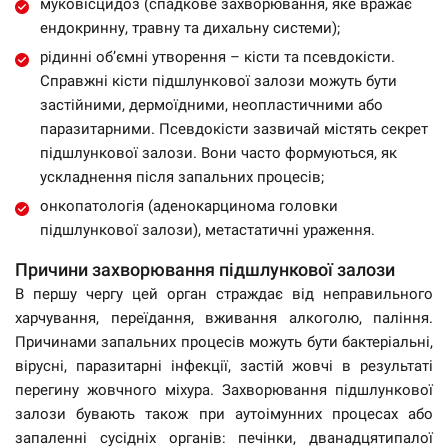
муковісцидоз (спадкове захворювання, яке вражає
ендокринну, травну та дихальну системи);
рідинні об’ємні утворення – кісти та псевдокісти.
Справжні кісти підшлункової залози можуть бути
застійними, дермоїдними, неопластичними або
паразитарними. Псевдокісти зазвичай містять секрет
підшлункової залози. Вони часто формуються, як
ускладнення після запальних процесів;
онкопатологія (аденокарцинома головки
підшлункової залози), метастатичні ураження.
Причини захворювання підшлункової залози
В першу чергу цей орган страждає від неправильного
харчування, переїдання, вживання алкоголю, паління.
Причинами запальних процесів можуть бути бактеріальні,
вірусні, паразитарні інфекції, застій жовчі в результаті
перегину жовчного міхура. Захворювання підшлункової
залози бувають також при аутоімунних процесах або
запаленні сусідніх органів: печінки, дванадцятипалої