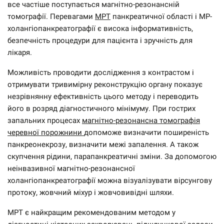
все частіше поступається магнітно-резонансній
томографії. Перевагами
МРТ
панкреатичної області і МР-
холангіопанкреатографії є ​​висока інформативність,
безпечність процедури для пацієнта і зручність для
лікаря.
Можливість проводити дослідження з контрастом і
отримувати тривимірну реконструкцію органу показує
незрівнянну ефективність цього методу і переводить
його в розряд діагностичного мінімуму. При гострих
запальних процесах
магнітно-резонансна томографія
черевної порожнини
допоможе визначити поширеність
панкреонекрозу, визначити межі запалення. А також
скупчення рідини, парапанкреатичні зміни. За допомогою
неінвазивної магнітно-резонансної
холангіопанкреатографії можна візуалізувати вірсунгову
протоку, жовчний міхур і жовчовивідні шляхи.
МРТ є найкращим рекомендованим методом у