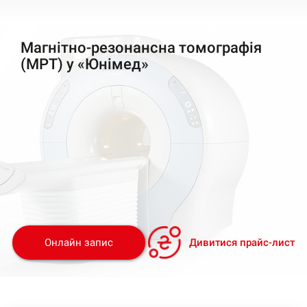
Магнітно-резонансна томографія
(МРТ) у «Юнімед»
Онлайн запис
Дивитися прайс-лист