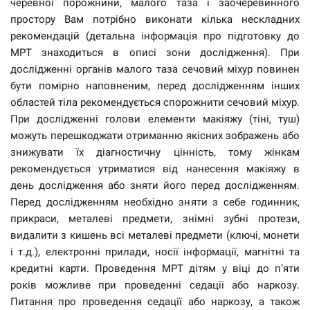
черевної порожнини, малого таза і заочеревинного
простору Вам потрібно виконати кілька нескладних
рекомендацій (детальна інформація про підготовку до
МРТ знаходиться в описі зони дослідження). При
дослідженні органів малого таза сечовий міхур повинен
бути помірно наповненим, перед дослідженням інших
областей тіла рекомендується спорожнити сечовий міхур.
При дослідженні голови елементи макіяжу (тіні, туш)
можуть перешкоджати отриманню якісних зображень або
знижувати їх діагностичну цінність, тому жінкам
рекомендується утриматися від нанесення макіяжу в
день дослідження або зняти його перед дослідженням.
Перед дослідженням необхідно зняти з себе годинник,
прикраси, металеві предмети, знімні зубні протези,
видалити з кишень всі металеві предмети (ключі, монети
і т.д.), електронні прилади, носії інформації, магнітні та
кредитні карти. Проведення МРТ дітям у віці до п’яти
років можливе при проведенні седації або наркозу.
Питання про проведення седації або наркозу, а також