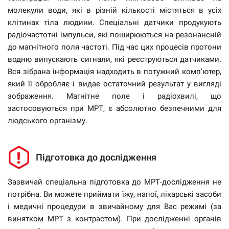
молекули води, які в різній кількості містяться в усіх
клітинах тіла людини. Спеціальні датчики продукують
радіочастотні імпульси, які поширюються на резонансній
до магнітного поля частоті. Під час цих процесів протони
водню випускають сигнали, які реєструються датчиками.
Вся зібрана інформація надходить в потужний комп’ютер,
який її обробляє і видає остаточний результат у вигляді
зображення. Магнітне поле і радіохвилі, що
застосовуються при МРТ, є абсолютно безпечними для
людського організму.
Підготовка до дослідження
Зазвичай спеціальна підготовка до МРТ-дослідження не
потрібна. Ви можете приймати їжу, напої, лікарські засоби
і медичні процедури в звичайному для Вас режимі (за
винятком МРТ з контрастом). При дослідженні органів