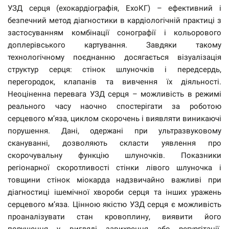
УЗД серця (ехокардіографія, ЕхоКГ) – ефективний і
безпечний метод діагностики в кардіологічній практиці з
застосуванням комбінації сонографії і кольорового
доплерівського картування. Завдяки такому
технологічному поєднанню досягається візуалізація
структур серця: стінок шлуночків і передсердь,
перегородок, клапанів та вивчення їх діяльності.
Неоціненна перевага УЗД серця – можливість в режимі
реального часу наочно спостерігати за роботою
серцевого м’яза, циклом скорочень і виявляти виникаючі
порушення. Дані, одержані при ультразвуковому
скануванні, дозволяють скласти уявлення про
скорочувальну функцію шлуночків. Показники
регіонарної скоротливості стінки лівого шлуночка і
товщини стінок міокарда надзвичайно важливі при
діагностиці ішемічної хвороби серця та інших уражень
серцевого м’яза. Цінною якістю УЗД серця є можливість
проаналізувати стан кровоплину, виявити його