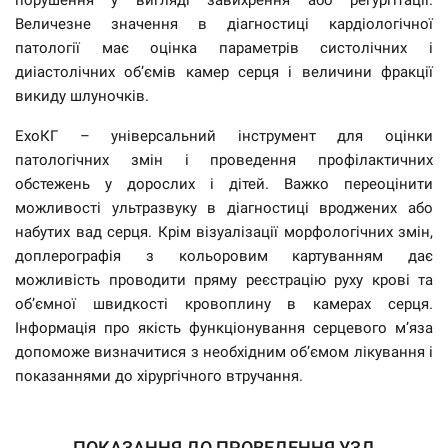
порушення у вигляді завихрення або регургітації.
Величезне значення в діагностиці кардіологічної
патології має оцінка параметрів систолічних і
диіастолічних об’ємів камер серця і величини фракції
викиду шлуночків.
ЕхоКГ – універсальний інструмент для оцінки
патологічних змін і проведення профілактичних
обстежень у дорослих і дітей. Важко переоцінити
можливості ультразвуку в діагностиці вроджених або
набутих вад серця. Крім візуалізації морфологічних змін,
доплерографія з кольоровим картуванням дає
можливість проводити пряму реєстрацію руху крові та
об’ємної швидкості кровоплину в камерах серця.
Інформація про якість функціонування серцевого м’яза
допоможе визначитися з необхідним об’ємом лікування і
показаннями до хірургічного втручання.
ПОКАЗАННЯ ДО ПРОВЕДЕННЯ УЗД