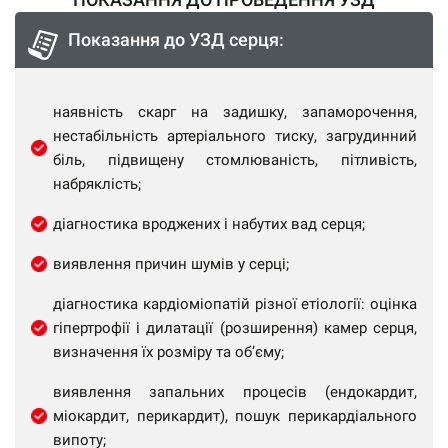
Показання до УЗД серця:
наявність скарг на задишку, запаморочення,
нестабільність артеріального тиску, загрудинний
біль, підвищену стомлюваність, пітливість,
набряклість;
діагностика вроджених і набутих вад серця;
виявлення причин шумів у серці;
діагностика кардіоміопатій різної етіології: оцінка
гіпертрофії і дилатації (розширення) камер серця,
визначення їх розміру та об’єму;
виявлення запальних процесів (ендокардит,
міокардит, перикардит), пошук перикардіального
випоту;