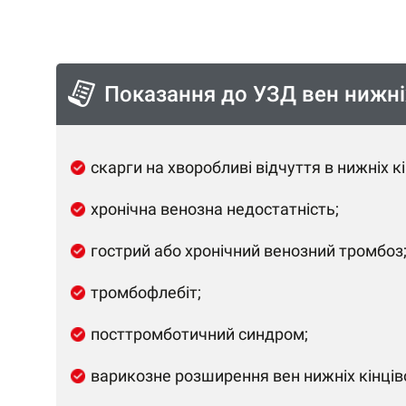
Показання до УЗД вен нижніх
скарги на хворобливі відчуття в нижніх к
хронічна венозна недостатність;
гострий або хронічний венозний тромбоз
тромбофлебіт;
посттромботичний синдром;
варикозне розширення вен нижніх кінців