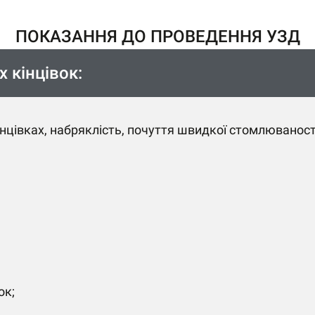
ПОКАЗАННЯ ДО ПРОВЕДЕННЯ УЗД
 кінцівок:
інцівках, набряклість, почуття швидкої стомлюваності 
;
ок;