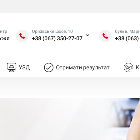
нтр
Оріхівське шосе, 10
бульв. Марі
іжжя
+38 (067) 350-27-07
+38 (063)
УЗД
Отримати результат
К