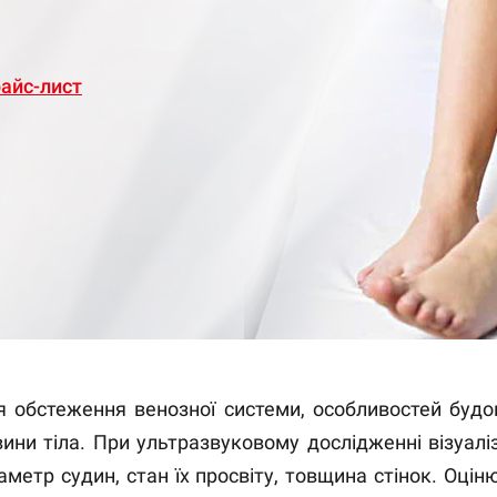
айс-лист
я обстеження венозної системи, особливостей будо
ини тіла. При ультразвуковому дослідженні візуалізую
іаметр судин, стан їх просвіту, товщина стінок. Оц