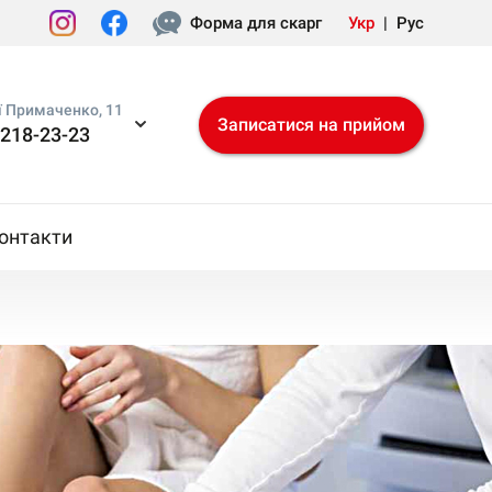
Форма для скарг
Укр
|
Рус
ї Примаченко, 11
Записатися на прийом
 218-23-23
онтакти