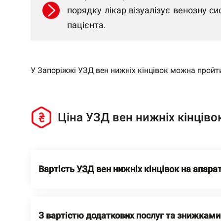
порядку лікар візуалізує венозну си
пацієнта.
У Запоріжжі УЗД вен нижніх кінцівок можна пройт
Ціна УЗД вен нижніх кінціво
Вартість
УЗД
вен нижніх кінцівок на апара
З вартістю додаткових послуг та знижкам