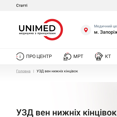
Статті
Медичний це
м. Запор
ПРО ЦЕНТР
МРТ
КТ
Головна
УЗД вен нижніх кінцівок
УЗД вен нижніх кінцівок