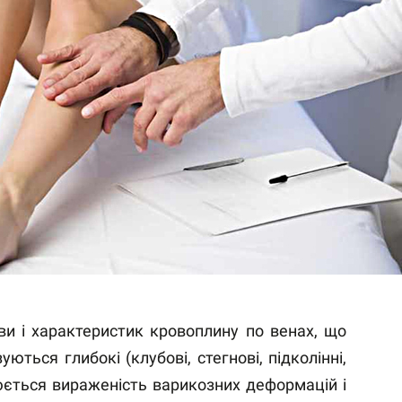
ви і характеристик кровоплину по венах, що
ться глибокі (клубові, стегнові, підколінні,
інюється вираженість варикозних деформацій і