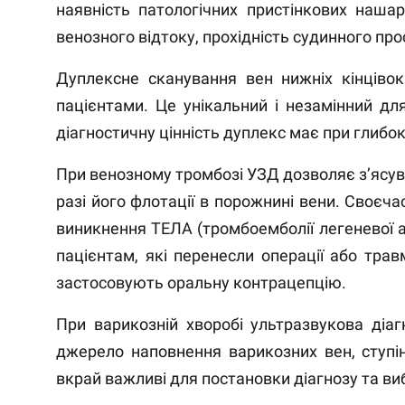
наявність патологічних пристінкових наша
венозного відтоку, прохідність судинного про
Дуплексне сканування вен нижніх кінцівок
пацієнтами. Це унікальний і незамінний дл
діагностичну цінність дуплекс має при глиб
При венозному тромбозі УЗД дозволяє з’ясува
разі його флотації в порожнині вени. Своєча
виникнення ТЕЛА (тромбоемболії легеневої ар
пацієнтам, які перенесли операції або трав
застосовують оральну контрацепцію.
При варикозній хворобі ультразвукова діаг
джерело наповнення варикозних вен, ступін
вкрай важливі для постановки діагнозу та в