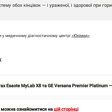
стему обох кінцівок — і ураженої, і здорової при г
и у медичному діагностичному центрі
«Юнімед»
к
тах Esaote MyLab X8 та GE Versana Premier Platinum 
и можна ознайомитися на
цій сторінці