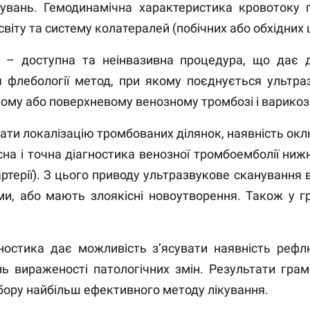
рувань. Гемодинамічна характеристика кровотоку
світу та систему колатералей (побічних або обхідних 
 – доступна та неінвазивна процедура, що дає д
я флебології метод, при якому поєднується ультра
окому або поверхневому венозному тромбозі і варико
ти локалізацію тромбованих ділянок, наявність окл
сна і точна діагностика венозної тромбоемболії ни
терії). З цього приводу ультразвукове сканування 
ми, або мають злоякісні новоутворення. Також у гру
ностика дає можливість з’ясувати наявність рефлю
ь вираженості патологічних змін. Результати грам
ибору найбільш ефективного методу лікування.