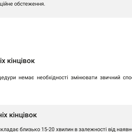
аційне обстеження.
х кінцівок
цедури немає необхідності змінювати звичний спо
іх кінцівок
кладає близько 15-20 хвилин в залежності від наявно