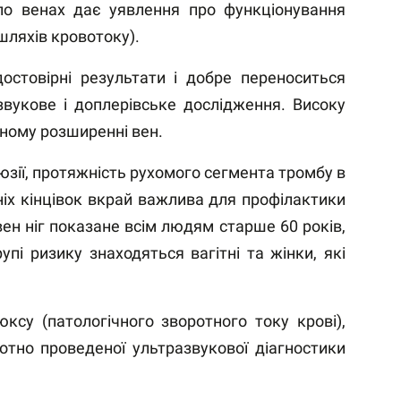
 по венах дає уявлення про функціонування
шляхів кровотоку).
остовірні результати і добре переноситься
звукове і доплерівське дослідження. Високу
зному розширенні вен.
юзії, протяжність рухомого сегмента тромбу в
жніх кінцівок вкрай важлива для профілактики
вен ніг показане всім людям старше 60 років,
пі ризику знаходяться вагітні та жінки, які
ксу (патологічного зворотного току крові),
отно проведеної ультразвукової діагностики