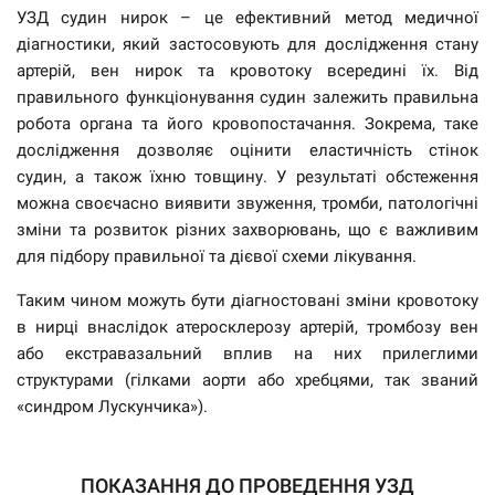
УЗД судин нирок – це ефективний метод медичної
діагностики, який застосовують для дослідження стану
артерій, вен нирок та кровотоку всередині їх. Від
правильного функціонування судин залежить правильна
робота органа та його кровопостачання. Зокрема, таке
дослідження дозволяє оцінити еластичність стінок
судин, а також їхню товщину. У результаті обстеження
можна своєчасно виявити звуження, тромби, патологічні
зміни та розвиток різних захворювань, що є важливим
для підбору правильної та дієвої схеми лікування.
Таким чином можуть бути діагностовані зміни кровотоку
в нирці внаслідок атеросклерозу артерій, тромбозу вен
або екстравазальний вплив на них прилеглими
структурами (гілками аорти або хребцями, так званий
«синдром Лускунчика»).
ПОКАЗАННЯ ДО ПРОВЕДЕННЯ УЗД