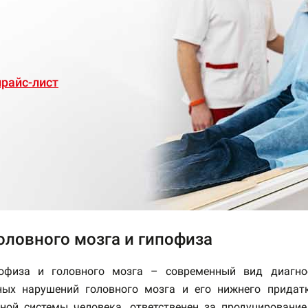
райс-лист
оловного мозга и гипофиза
офиза и головного мозга – современный вид диагнос
ных нарушений головного мозга и его нижнего придат
ной системы человека, ответственен за продуцировани