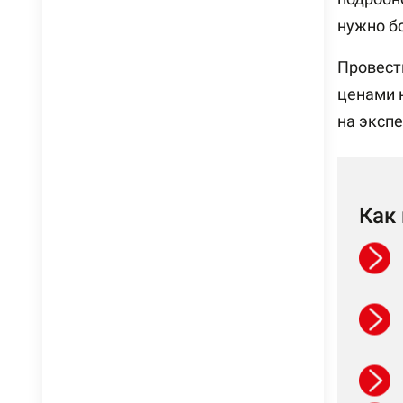
нужно б
Провест
ценами 
на эксп
Как