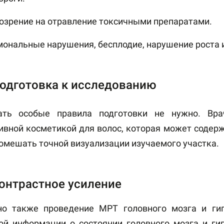
озрение на отравление токсичными препаратами.
мональные нарушения, бесплодие, нарушение роста и
одготовка к исследованию
ать особые правила подготовки не нужно. Вра
ивной косметикой для волос, которая может содерж
омешать точной визуализации изучаемого участка.
онтрастное усиление
о также проведение МРТ головного мозга и гип
ой информации о состоянии головного мозга и гип