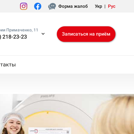
Форма жалоб
Укр
|
Рус
рии Примаченко, 11
Записаться на приём
) 218-23-23
нтакты