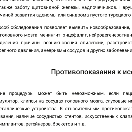
 также работу щитовидной железы, надпочечников. Нар
ичиной развития аденомы или синдрома пустого турецкого 
особ обследования позволяет выявить новообразование,
головного мозга, менингит, энцефалит, нейродегенерати
деления причины возникновения эпилепсии, расстройст
репного давления, аневризмы сосудов и других заболевани
Противопоказания к и
ние процедуры может быть невозможным, если пацие
мулятор, клипсы на сосудах головного мозга, слуховые
еталлические устройства. К относительным противопока
вания, наличие сосудистых стентов, искусственных клапа
имплантов, ретейнеров, брекетов и т.д.