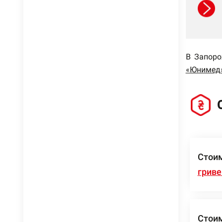
В Запоро
«Юнимед
Стои
гриве
Стои