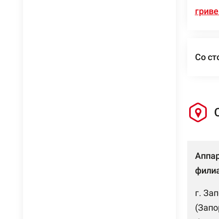
гриве
Со ст
Аппа
филиа
г. За
(Запо