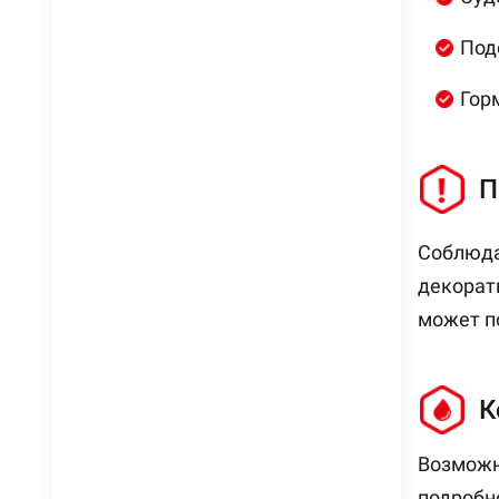
Под
Гор
П
Соблюд
декорат
может п
К
Возможн
подробн