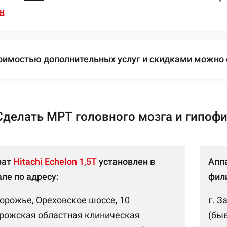
н
оимостью дополнительных услуг и скидками можно
Сделать МРТ головного мозга и гипоф
рат
Hitachi Echelon 1,5Т
установлен в
Апп
ле по адресу:
фили
порожье, Ореховское шоссе, 10
г. З
рожская областная клиническая
(бы