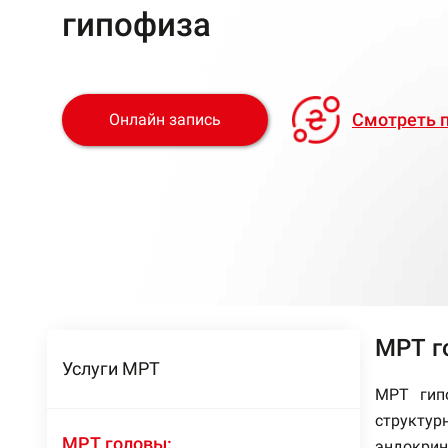
гипофиза
Смотреть п
Онлайн запиcь
МРТ г
Услуги МРТ
МРТ гип
структур
МРТ головы:
эндокрин