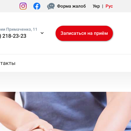
Форма жалоб
Укр
|
Рус
рии Примаченко, 11
Записаться на приём
) 218-23-23
нтакты