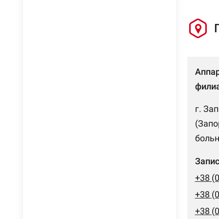
Аппа
филиа
г. За
(Запо
больн
Запис
+38 (
+38 (
+38 (