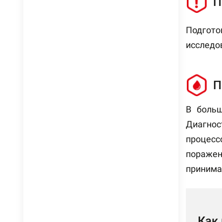
П
Подгото
исследо
П
В больш
Диагнос
процесс
поражен
принима
Как