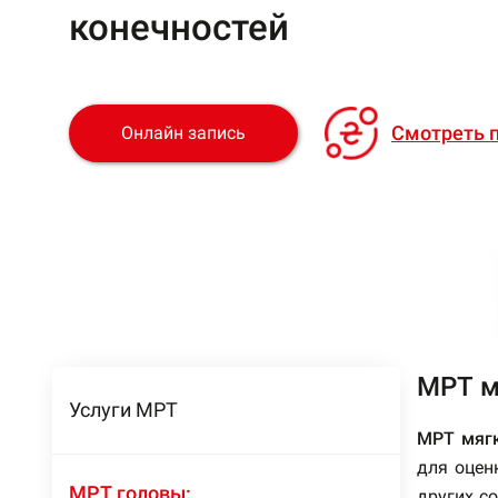
конечностей
Смотреть п
Онлайн запиcь
МРТ м
Услуги МРТ
МРТ мягк
для оцен
МРТ головы:
других с