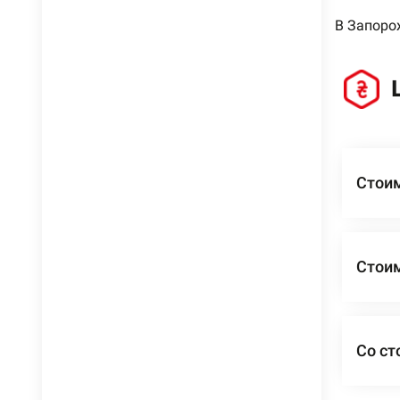
В Запоро
Стои
Стои
Со ст