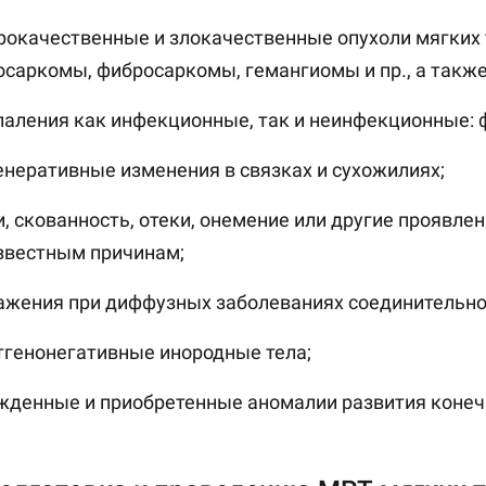
рокачественные и злокачественные опухоли мягких 
осаркомы, фибросаркомы, гемангиомы и пр., а также
паления как инфекционные, так и неинфекционные: 
енеративные изменения в связках и сухожилиях;
и, скованность, отеки, онемение или другие проявле
звестным причинам;
ажения при диффузных заболеваниях соединительно
тгенонегативные инородные тела;
жденные и приобретенные аномалии развития конеч