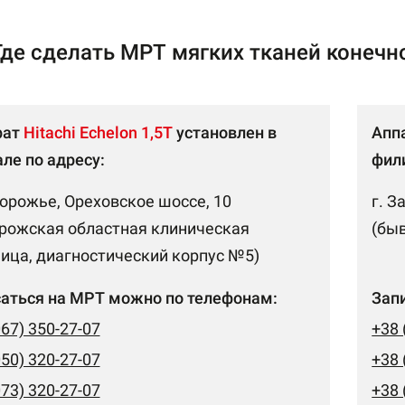
Где сделать МРТ мягких тканей конечн
рат
Hitachi Echelon 1,5Т
установлен в
Апп
ле по адресу:
фили
порожье, Ореховское шоссе, 10
г. З
рожская областная клиническая
(бы
ица, диагностический корпус №5)
аться на МРТ можно по телефонам:
Зап
067) 350-27-07
+38 
050) 320-27-07
+38 
073) 320-27-07
+38 