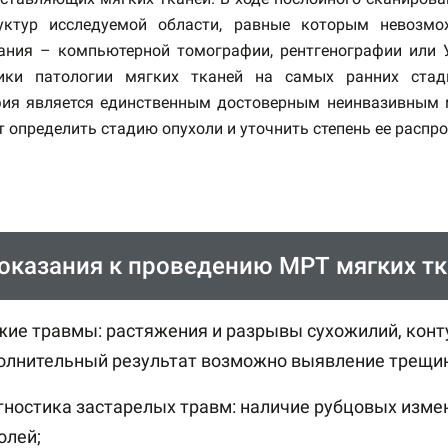
уктур исследуемой области, равные которым невозм
ания – компьютерной томографии, рентгенографии или
ики патологии мягких тканей на самых ранних стад
ия является единственным достоверным неинвазивным м
т определить стадию опухоли и уточнить степень ее распр
оказания к проведению МРТ мягких тк
жие травмы: растяжения и разрывы сухожилий, конт
олнительный результат возможно выявление трещин 
гностика застарелых травм: наличие рубцовых изме
олей;