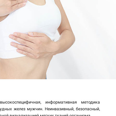
ысокоспецифичная, информативная методика
удных желез мужчин. Неинвазивный, безопасный,
дной визуализацией мягких тканей организма.