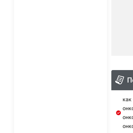
П
как
онк
онк
онк