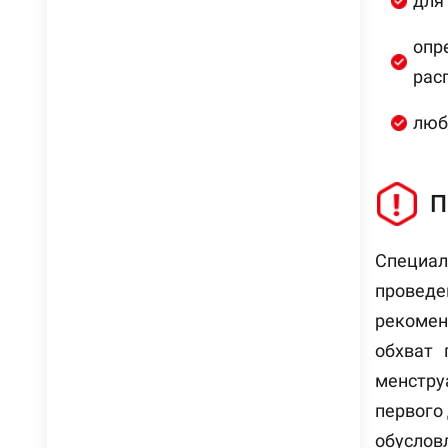
для
опр
рас
люб
П
Специа
проведе
рекоменд
обхват 
менстру
первого
обусло