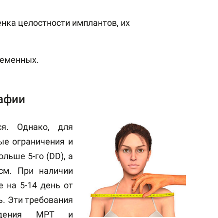
нка целостности имплантов, их
;
ременных.
афии
ся. Однако, для
е ограничения и
льше 5-го (DD), а
см. При наличии
 на 5-14 день от
ь. Эти требования
ведения МРТ и