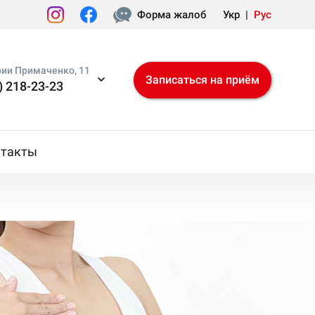
Форма жалоб
Укр
|
Рус
рии Примаченко, 11
Записаться на приём
) 218-23-23
нтакты