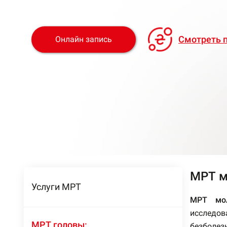
Смотреть п
Онлайн запиcь
МРТ м
Услуги МРТ
МРТ мол
исследов
МРТ головы:
безболез