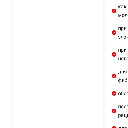
как
мол
при
зло
при
нов
для
фиб
обс
пос
рец