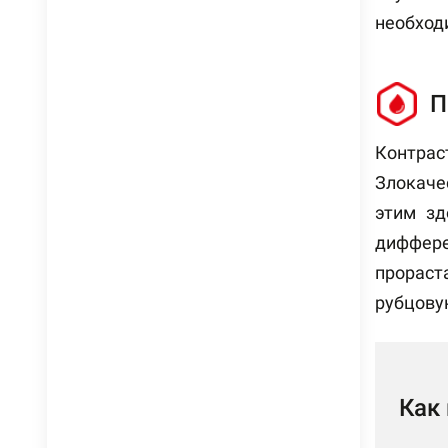
необход
П
Контрас
Злокаче
этим зд
диффере
прораст
рубцову
Как