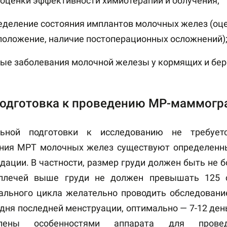
 оценки эффективности химиотерапии и облучения;
еделение состояния имплантов молочных желез (оце
положение, наличие постоперационных осложнений)
ые заболевания молочной железы у кормящих и бе
одготовка к проведению МР-маммогр
льной подготовки к исследованию не требует
ния МРТ молочных желез существуют определенны
ации. В частности, размер груди должен быть не бо
плечей выше груди не должен превышать 125 
ального цикла желательно проводить обследование
 дня последней менструации, оптимально — 7-12 ден
влены особенностями аппарата для про