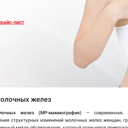
райс-лист
олочных желез
очных желез (МР-маммография)
— современная, в
ания структурных изменений молочных желез женщин, гр
ненный метод обследования, который отличается превосхо