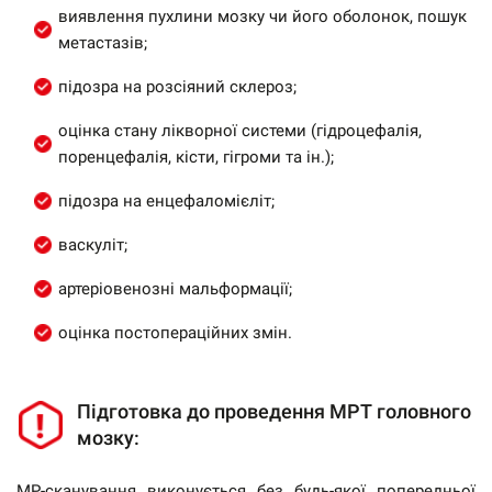
виявлення пухлини мозку чи його оболонок, пошук
метастазів;
підозра на розсіяний склероз;
оцінка стану лікворної системи (гідроцефалія,
поренцефалія, кісти, гігроми та ін.);
підозра на енцефаломієліт;
васкуліт;
артеріовенозні мальформації;
оцінка постопераційних змін.
Підготовка до проведення МРТ головного
мозку:
МР-сканування виконується без будь-якої попередньої