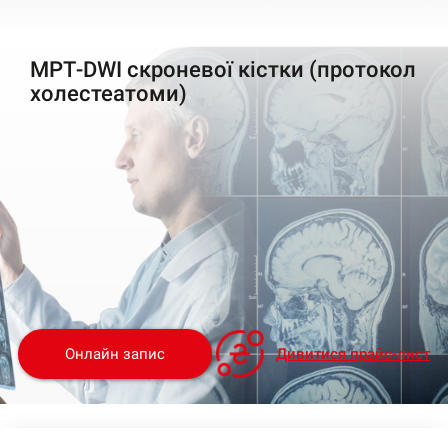
МРТ-DWI скроневої кістки (протокол
холестеатоми)
Онлайн запис
Дивитися прайс-лист