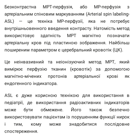
Безконтрастна МРТ-перфузія, або МР-перфузія з
артеріальним спіновим маркуванням (Arterial spin labeling-
ASL) — це техніка МР-перфузії, яка не потребує
внутрішньовенного введення контрасту. Натомість метод
використовує здатність МРТ магнітно позначати
артеріальну кров під пластиною зображення. Найбільш
поширеним параметром є церебральний кровотік (ЦК).
Це неінвазивний та неіонізуючий метод МРТ, який
вимірює перфузію тканин (кровотік) за допомогою
магнітно-мічених протонів артеріальної крові як
ендогенного індикатора.
ASL є дуже корисною технікою для використання в
педіатрії, де використання радіоактивних індикаторів
може бути обмежене. Його також безпечно
використовувати пацієнтам із порушенням функції нирок
і тим, кому може знадобитися послідовне
спостереження.