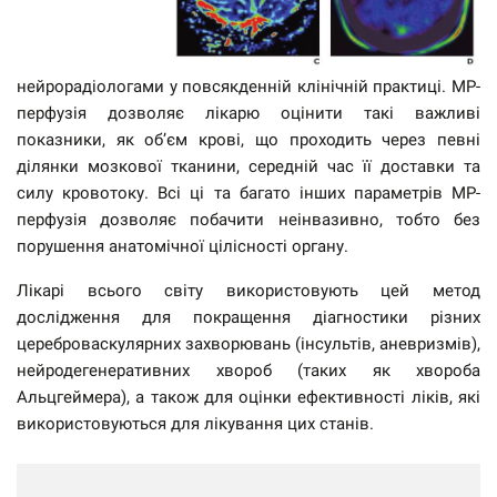
нейрорадіологами у повсякденній клінічній практиці. МР-
перфузія дозволяє лікарю оцінити такі важливі
показники, як об’єм крові, що проходить через певні
ділянки мозкової тканини, середній час її доставки та
силу кровотоку. Всі ці та багато інших параметрів МР-
перфузія дозволяє побачити неінвазивно, тобто без
порушення анатомічної цілісності органу.
Лікарі всього світу використовують цей метод
дослідження для покращення діагностики різних
цереброваскулярних захворювань (інсультів, аневризмів),
нейродегенеративних хвороб (таких як хвороба
Альцгеймера), а також для оцінки ефективності ліків, які
використовуються для лікування цих станів.