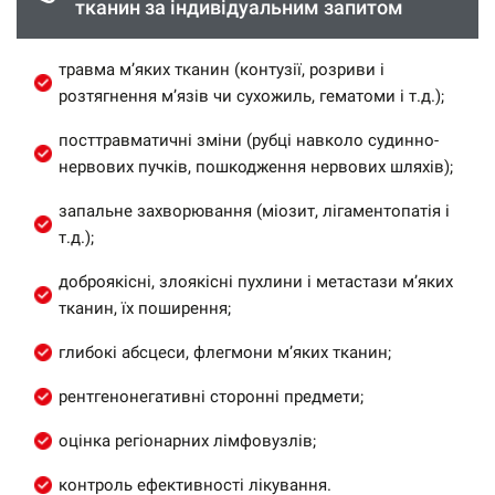
тканин за індивідуальним запитом
травма м’яких тканин (контузії, розриви і
розтягнення м’язів чи сухожиль, гематоми і т.д.);
посттравматичні зміни (рубці навколо судинно-
нервових пучків, пошкодження нервових шляхів);
запальне захворювання (міозит, лігаментопатія і
т.д.);
доброякісні, злоякісні пухлини і метастази м’яких
тканин, їх поширення;
глибокі абсцеси, флегмони м’яких тканин;
рентгенонегативні сторонні предмети;
оцінка регіонарних лімфовузлів;
контроль ефективності лікування.